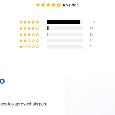
4.91 de 5
801
44
15
3
0