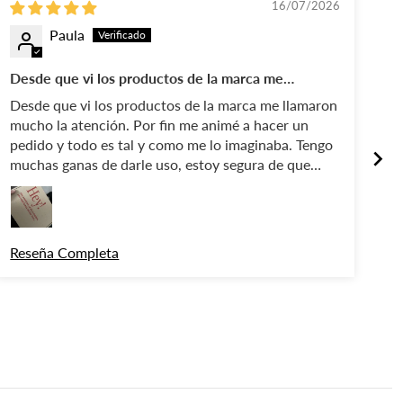
16/07/2026
Paula
Desde que vi los productos de la marca me
To
llamaron mucho la atención
Desde que vi los productos de la marca me llamaron
To
mucho la atención. Por fin me animé a hacer un
pedido y todo es tal y como me lo imaginaba. Tengo
muchas ganas de darle uso, estoy segura de que
cumplirá con todas mis expectativas. ¡Gracias!
Reseña Completa
Re