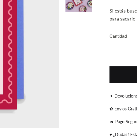
Si estás busc
para sacarle 
Cantidad
✦ Devolucione
✿ Envíos Grat
☻ Pago Segur
♥ ¿Dudas? Est