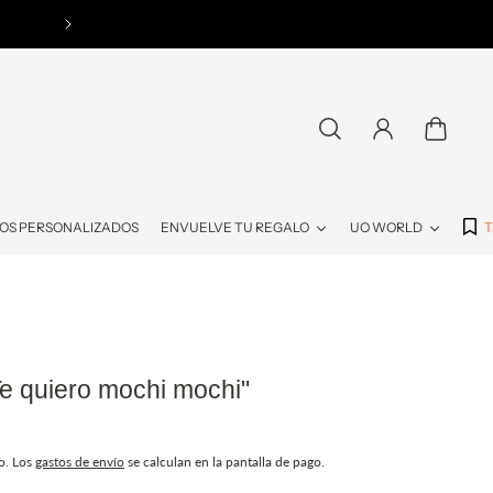
¿QUIERES SER DISTRIBUIDOR DE UO? + 
OS PERSONALIZADOS
ENVUELVE TU REGALO
UO WORLD
T
Te quiero mochi mochi"
o. Los
gastos de envío
se calculan en la pantalla de pago.