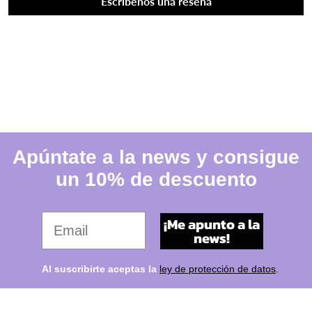
Escríbenos una reseña
Apúntate a la news y consigue
un 10% de descuento
Tu email favorito
¡Me apunto a la
news!
Al suscribirte aceptas la
ley de protección de datos
.