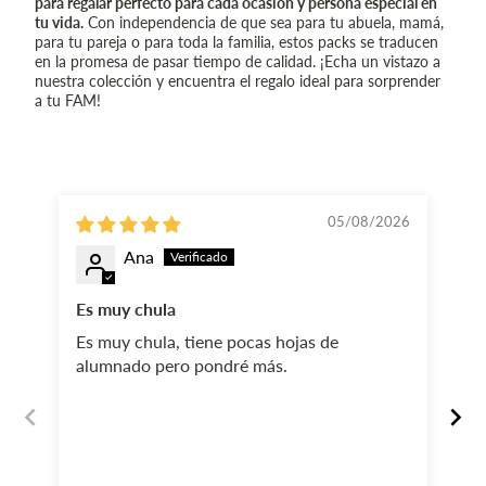
para regalar perfecto para cada ocasión y persona especial en
tu vida.
Con independencia de que sea para tu abuela, mamá,
para tu pareja o para toda la familia, estos packs se traducen
en la promesa de pasar tiempo de calidad. ¡Echa un vistazo a
nuestra colección y encuentra el regalo ideal para sorprender
a tu FAM!
05/08/2026
Ana
Es muy chula
Ll
es
Es muy chula, tiene pocas hojas de
Ll
alumnado pero pondré más.
es
cl
mu
va
pe