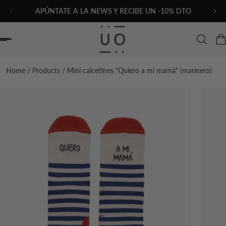
APÚNTATE A LA NEWS Y RECIBE UN -10% DTO
AL CONTENIDO
Home
/
Products
/
Mini calcetines "Quiero a mi mamá" (marinero)