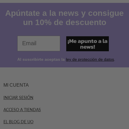
Apúntate a la news y consigue
un 10% de descuento
Tu email favorito
¡Me apunto a la
news!
Al suscribirte aceptas la
ley de protección de datos
.
MI CUENTA
INICIAR SESIÓN
ACCESO A TIENDAS
EL BLOG DE UO