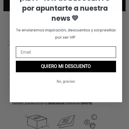
Escríbenos una reseña
por apuntarte a nuestra
news 💛
Te enviaremos inspiración, descuentos y sorpresillas
por ser VIP
QUIERO MI DESCUENTO
No, gracias