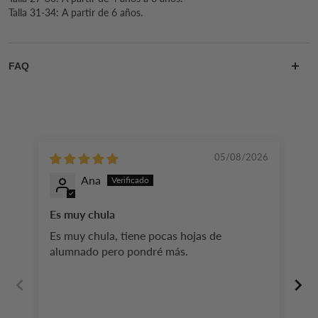
Talla 31-34: A partir de 6 años.
FAQ
05/08/2026
Ana
Es muy chula
Ll
es
Es muy chula, tiene pocas hojas de
Ll
alumnado pero pondré más.
es
cl
mu
va
pe