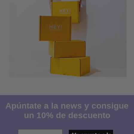
Apúntate a la news y consigue
un 10% de descuento
Tu email favorito