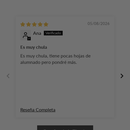
05/08/2026
Ana
Es muy chula
Ll
es
Es muy chula, tiene pocas hojas de
Ll
alumnado pero pondré más.
es
cl
mu
va
pe
Reseña Completa
Re