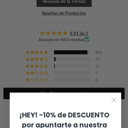
Reseñas de la Tienda
Reseñas de Productos
4.91 de 5
Basado en 863 reseñas
801
44
15
3
0
Escríbenos una reseña
¡HEY! -10% de DESCUENTO
por apuntarte a nuestra