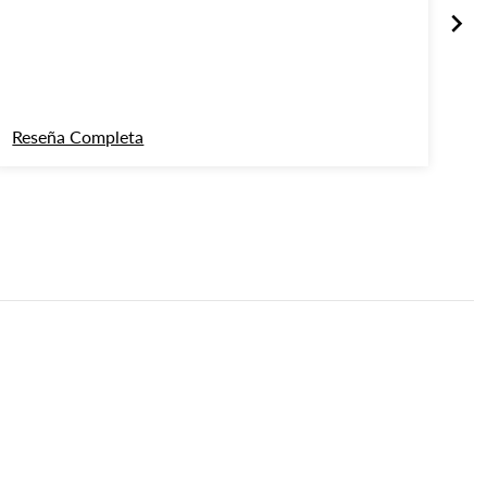
ex
gu
la
Reseña Completa
Re