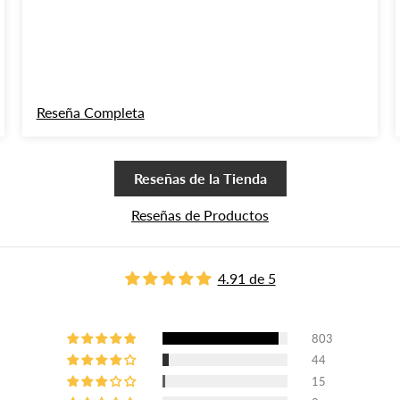
% de DESCUENTO
Reseña Completa
arte a nuestra
ews 💛
Reseñas de la Tienda
ción, descuentos y sorpresillas
or ser VIP
Reseñas de Productos
4.91 de 5
 MI DESCUENTO
803
No, gracias
44
15