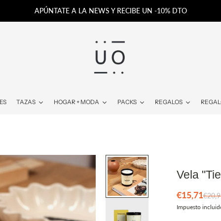
APÚNTATE A LA NEWS Y RECIBE UN -10% DTO
ES
TAZAS
HOGAR + MODA
PACKS
REGALOS
REGAL
Vela "T
€15,71
€20,9
Impuesto incluid