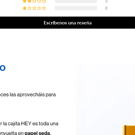
3
0
Escríbenos una reseña