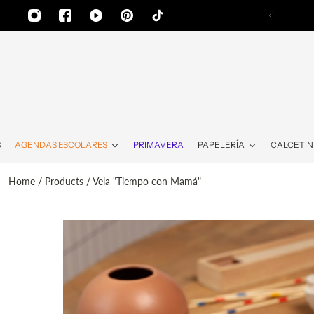
AL CONTENIDO
S
AGENDAS ESCOLARES
PRIMAVERA
PAPELERÍA
CALCETIN
Home
/
Products
/
Vela "Tiempo con Mamá"