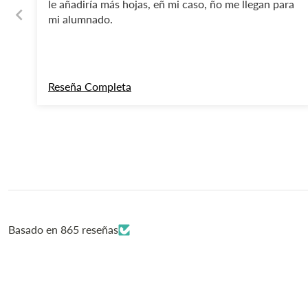
le añadiría más hojas, eñ mi caso, ño me llegan para
mi alumnado.
¡HEY! -10
Reseña Completa
por apunt
n
Te enviaremos inspira
p
Basado en 865 reseñas
QUIERO