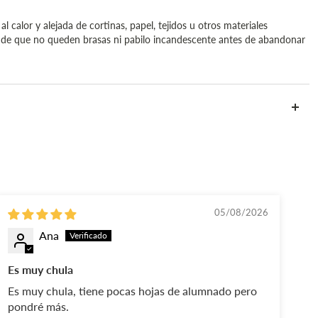
l calor y alejada de cortinas, papel, tejidos u otros materiales
e de que no queden brasas ni pabilo incandescente antes de abandonar
05/08/2026
Ana
Es muy chula
Ll
en
Es muy chula, tiene pocas hojas de alumnado pero
Ll
pondré más.
en