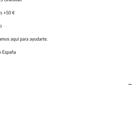
is +50 €
o
amos aquí para ayudarte.
n España