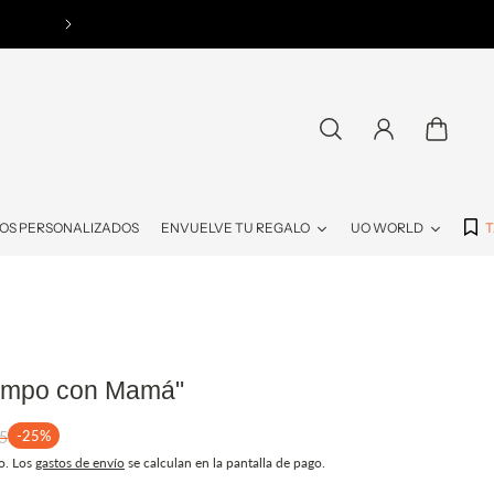
¿QUIERES SER DISTRIBUIDOR DE UO? + 
OS PERSONALIZADOS
ENVUELVE TU REGALO
UO WORLD
T
iempo con Mamá"
-25%
5
o. Los
gastos de envío
se calculan en la pantalla de pago.