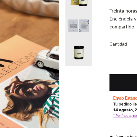
Treinta hora
Enciéndela y
compartido.
Cantidad
Envío Están
Tu pedido ll
14 agosto, 
* Península, re
✦ Devolucione