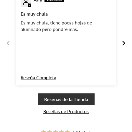
Es muy chula
Ll
es
Es muy chula, tiene pocas hojas de
Ll
alumnado pero pondré más.
es
cl
mu
va
pe
Reseña Completa
Re
Reseñas de la Tienda
Reseñas de Productos