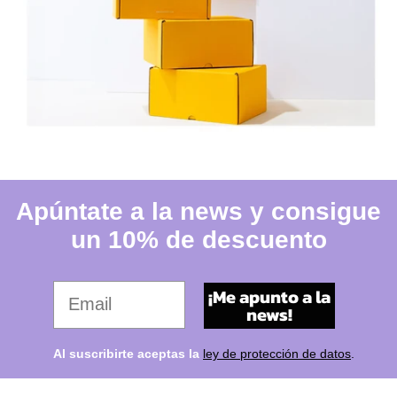
Apúntate a la news y consigue
un 10% de descuento
Tu email favorito
¡Me apunto a la
news!
Al suscribirte aceptas la
ley de protección de datos
.