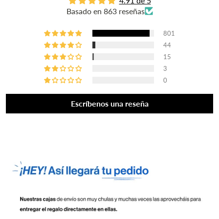
4.91 de 5
Basado en 863 reseñas
801
44
15
3
0
Escríbenos una reseña