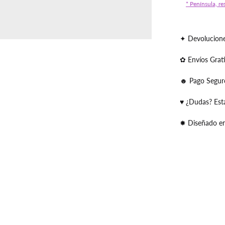
* Península, re
✦ Devolucione
✿ Envíos Grat
☻ Pago Segur
♥ ¿Dudas? Est
✸ Diseñado e