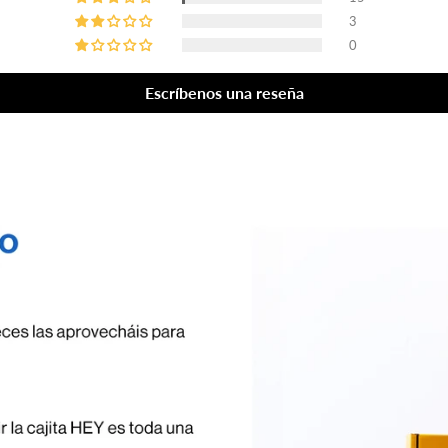
3
0
Escríbenos una reseña