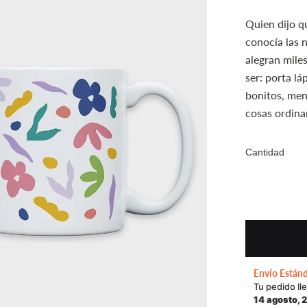
Quien dijo q
conocía las 
alegran mile
ser: porta lá
bonitos, men
cosas ordina
Cantidad
Envío Están
Tu pedido ll
14 agosto, 