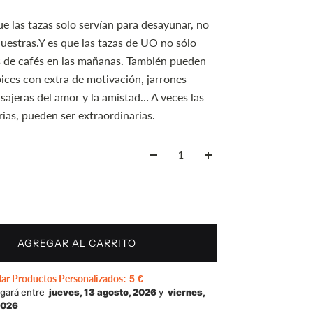
ue las tazas solo servían para desayunar, no
nuestras.Y es que las tazas de UO no sólo
s de cafés en las mañanas. También pueden
pices con extra de motivación, jarrones
sajeras del amor y la amistad… A veces las
rias, pueden ser extraordinarias.
AGREGAR AL CARRITO
dar Productos Personalizados
:
5 €
egará entre
jueves, 13 agosto, 2026
y
viernes,
2026