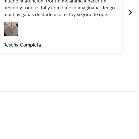
mucho la atención. Por fin me animé a hacer un
pedido y todo es tal y como me lo imaginaba. Tengo
muchas ganas de darle uso, estoy segura de que
cumplirá con todas mis expectativas. ¡Gracias!
Reseña Completa
Re