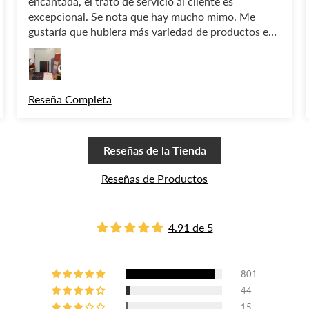
encantada, el trato de servicio al cliente es
excepcional. Se nota que hay mucho mimo. Me
gustaría que hubiera más variedad de productos en
la página web, pero entiendo que es difícil.
% de DESCUENTO
arte a nuestra
Reseña Completa
ews 💛
Reseñas de la Tienda
ción, descuentos y sorpresillas
or ser VIP
Reseñas de Productos
4.91 de 5
 MI DESCUENTO
801
No, gracias
44
15