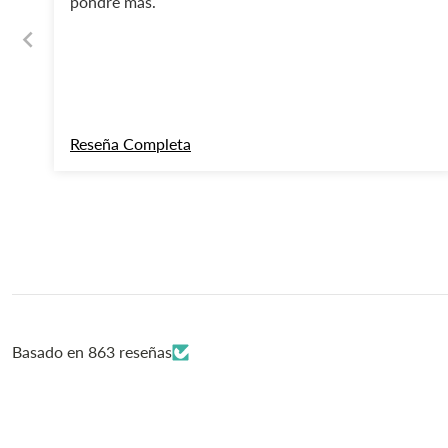
pondré más.
¡HEY! -10
por apunt
Reseña Completa
n
Te enviaremos inspira
p
QUIERO
Basado en 863 reseñas