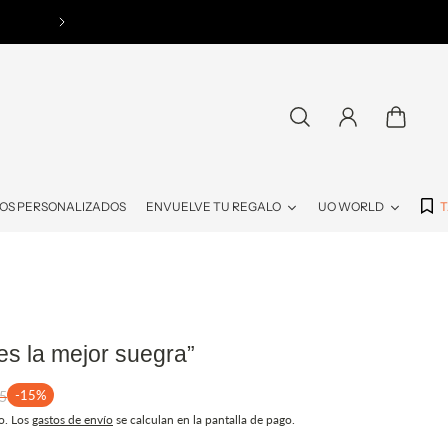
¿QUIERES SER DISTRIBUIDOR DE UO? + 
OS PERSONALIZADOS
ENVUELVE TU REGALO
UO WORLD
T
es la mejor suegra”
-15%
5
o. Los
gastos de envío
se calculan en la pantalla de pago.