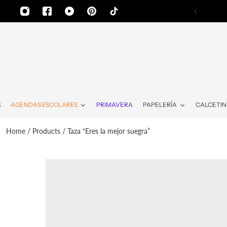
AL CONTENIDO
S
AGENDAS ESCOLARES
PRIMAVERA
PAPELERÍA
CALCETIN
Home
/
Products
/
Taza “Eres la mejor suegra”