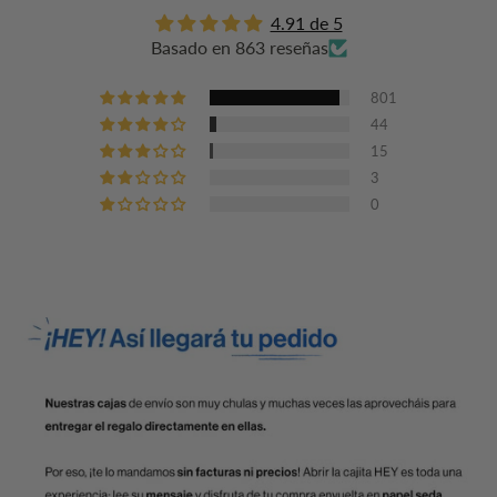
4.91 de 5
Basado en 863 reseñas
801
44
15
3
0