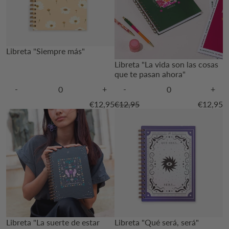
que
vida"
vida"
te
pasan
ahora"
Libreta "Siempre más"
Libreta "La vida son las cosas
que te pasan ahora"
Quantity
Quantity
-
+
-
+
for
for
Decrease
Increase
Decrease
Incr
Libreta
Libreta
quantity
quantity
quantity
quan
€12,95
€12,95
€12,95
"Siempre
"La
for
for
for
for
Libreta
Libreta
más"
vida
Libreta
Libreta
Libreta
Libr
"La
"Qué
son
"Siempre
"Siempre
"La
"La
suerte
será,
las
más"
más"
vida
vida
de
será"
cosas
son
son
estar
que
las
las
aquí"
te
cosas
cosa
pasan
que
que
ahora"
te
te
pasan
pasa
ahora"
ahor
Libreta "La suerte de estar
Libreta "Qué será, será"