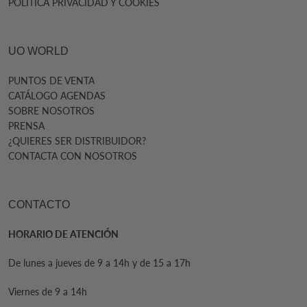
POLÍTICA PRIVACIDAD Y COOKIES
UO WORLD
PUNTOS DE VENTA
CATÁLOGO AGENDAS
SOBRE NOSOTROS
PRENSA
¿QUIERES SER DISTRIBUIDOR?
CONTACTA CON NOSOTROS
CONTACTO
HORARIO DE ATENCIÓN
De lunes a jueves de 9 a 14h y de 15 a 17h
Viernes de 9 a 14h