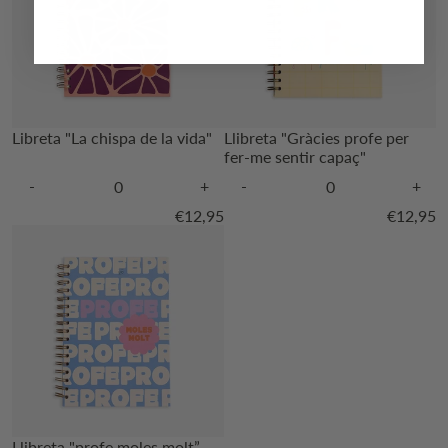
la
fer-
mía"
mía"
vida"
me
sentir
capaç"
Libreta "La chispa de la vida"
Llibreta "Gràcies profe per
fer-me sentir capaç"
Quantity
Quantity
-
+
-
+
for
for
Decrease
Increase
Decrease
Incr
Libreta
Llibreta
quantity
quantity
quantity
quan
€12,95
€12,95
"La
"Gràcies
for
for
for
for
Llibreta
chispa
profe
Libreta
Libreta
Llibreta
Llibr
"profe
de
per
"La
"La
"Gràcies
"Grà
moles
la
fer-
chispa
chispa
profe
prof
molt”·
vida"
me
de
de
per
per
sentir
la
la
fer-
fer-
capaç"
vida"
vida"
me
me
sentir
senti
capaç"
capa
Llibreta "profe moles molt”·