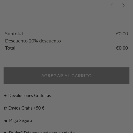
Subtotal
€0,00
Descuento
20% descuento
Total
€0,00
AGREGAR AL CARRITO
✦ Devoluciones Gratuitas
✿ Envíos Gratis +50 €
☻ Pago Seguro
♥ ¿Dudas? Estamos aquí para ayudarte.