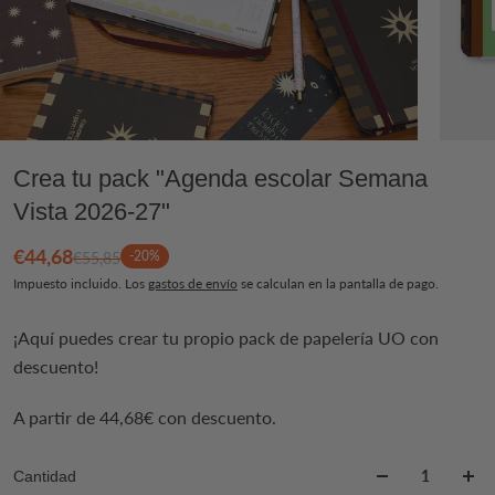
Crea tu pack "Agenda escolar Semana
Vista 2026-27"
€44,68
-20%
€55,85
Impuesto incluido. Los
gastos de envío
se calculan en la pantalla de pago.
¡Aquí puedes crear tu propio pack de papelería UO con
descuento!
A partir de
44,68€ con descuento.
Cantidad