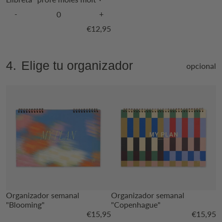
Quantity
-
+
for
Decrease
Increase
Llibreta
quantity
quantity
€12,95
"profe
for
for
moles
Llibreta
Llibreta
molt”·
"profe
"profe
4.
Elige tu organizador
moles
moles
opcional
Step
molt”·
molt”·
4
Elige
Skip
Organizador
Organizador
O
tu
step
semanal
semanal
s
4
organizador.
"Blooming"
"Copenhague"
"
This
step
is
opcional
Organizador semanal
Organizador semanal
O
"Blooming"
"Copenhague"
€15,95
€15,95