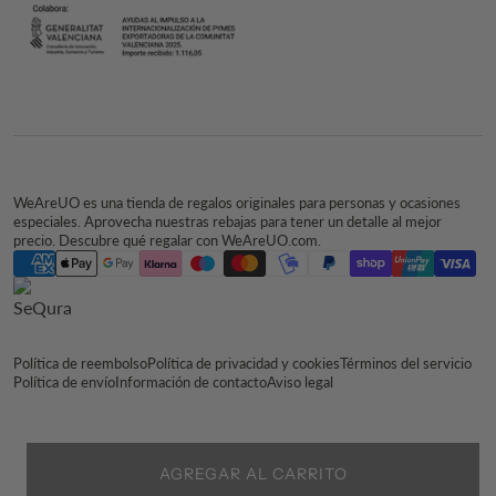
WeAreUO es una tienda de regalos originales para personas y ocasiones
especiales. Aprovecha nuestras rebajas para tener un detalle al mejor
precio. Descubre qué regalar con WeAreUO.com.
Política de reembolso
Política de privacidad y cookies
Términos del servicio
Política de envío
Información de contacto
Aviso legal
AGREGAR AL CARRITO