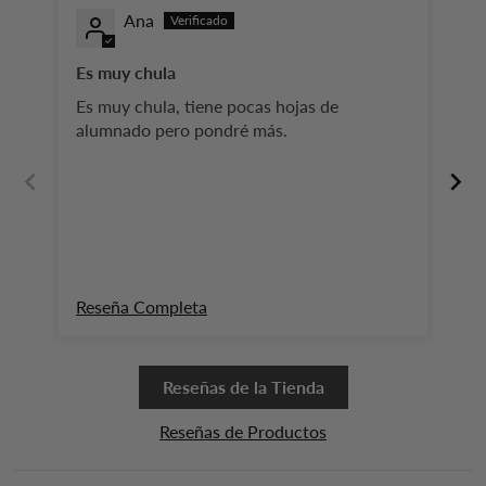
Ana
Es muy chula
Ll
es
Es muy chula, tiene pocas hojas de
Ll
alumnado pero pondré más.
es
cl
mu
va
pe
Reseña Completa
Re
Reseñas de la Tienda
Reseñas de Productos