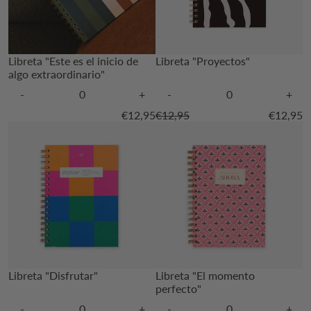
extraordinario"
Libreta "Este es el inicio de
Libreta "Proyectos"
algo extraordinario"
Quantity
Quantity
-
+
-
+
for
for
Decrease
Increase
Decrease
Incr
Libreta
Libreta
quantity
quantity
quantity
quan
€12,95
€12,95
€12,95
"Este
"Proyectos"
for
for
for
for
Libreta
Libreta
es
Libreta
Libreta
Libreta
Libr
"Disfrutar"
"El
el
"Este
"Este
"Proyectos"
"Pro
momento
inicio
es
es
perfecto"
de
el
el
algo
inicio
inicio
extraordinario"
de
de
algo
algo
extraordinario"
extraordinario"
Libreta "Disfrutar"
Libreta "El momento
perfecto"
Quantity
Quantity
-
+
-
+