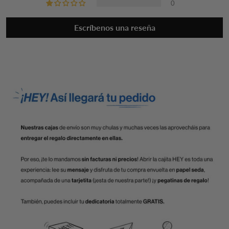
0
Escríbenos una reseña