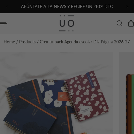
APÚNTATE A LA NEWS Y RECIBE UN -10% DTO
AL CONTENIDO
Home
/
Products
/
Crea tu pack Agenda escolar Día Página 2026-27