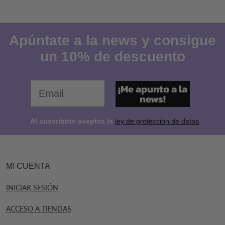
Apúntate a la news y consigue
un 10% de descuento
Tu email favorito
¡Me apunto a la
news!
Al suscribirte aceptas la
ley de protección de datos
.
MI CUENTA
INICIAR SESIÓN
ACCESO A TIENDAS