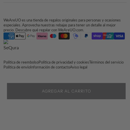
WeAreUO es una tienda de regalos originales para personas y ocasiones
especiales. Aprovecha nuestras rebajas para tener un detalle al mejor
precio. Descubre qué regalar con WeAreUO.com.
Política de reembolso
Política de privacidad y cookies
Términos del servicio
Política de envío
Información de contacto
Aviso legal
AGREGAR AL CARRITO