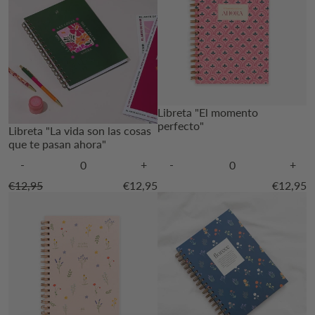
con
con
son
perfecto"
clase"
clas
las
cosas
que
te
pasan
ahora"
Libreta "El momento
perfecto"
Libreta "La vida son las cosas
que te pasan ahora"
Quantity
Quantity
-
+
-
+
for
for
Decrease
Increase
Decrease
Incr
Libreta
Libreta
quantity
quantity
quantity
quan
€12,95
€12,95
€12,95
"La
"El
for
for
for
for
Libreta
Libreta
vida
momento
Libreta
Libreta
Libreta
Libr
"En
"Florece"
son
perfecto"
"La
"La
"El
"El
la
las
vida
vida
momento
mom
flor
cosas
son
son
perfecto"
perf
de
que
las
las
la
te
cosas
cosas
vida"
pasan
que
que
ahora"
te
te