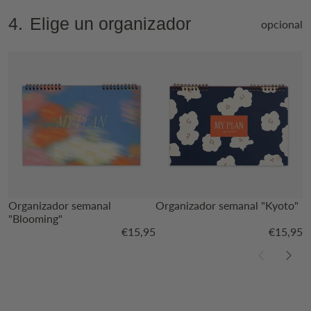
are
mucho"
"Mum
"Mum
"Profe
"Pro
4.
Elige un organizador
the
you
you
molas
mola
opcional
Step
best"
are
are
mucho"
muc
4
the
the
Elige
Skip
Organizador
Organizador
O
best"
best"
un
step
semanal
semanal
s
4
organizador.
"Blooming"
"Kyoto"
"
This
step
is
opcional
Organizador semanal
Organizador semanal "Kyoto"
O
"Blooming"
"
€15,95
€15,95