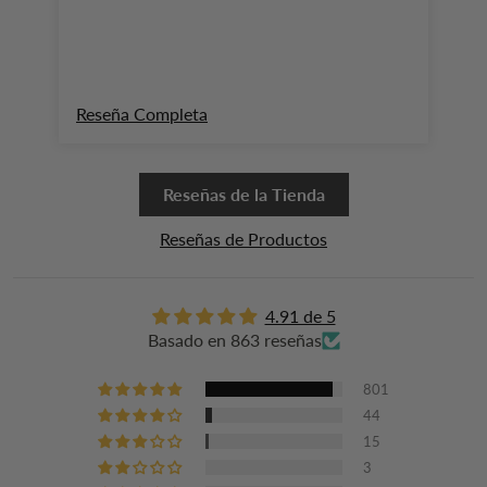
va
pe
Reseña Completa
Re
Reseñas de la Tienda
Reseñas de Productos
4.91 de 5
Basado en 863 reseñas
801
44
15
3