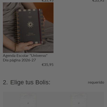
€35,95
€35,95
Agenda
Escolar
"Universo"
Día
página
2026-
27
Agenda Escolar "Universo"
Día página 2026-27
€35,95
2.
Elige tus Bolis:
requerido
Step
2
Elige
Skip
Set
Set
tus
step
de
de
2
Bolis:.
bolis
bolis
This