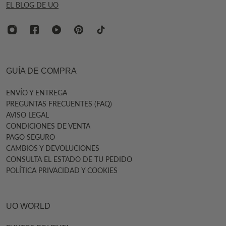
EL BLOG DE UO
GUÍA DE COMPRA
ENVÍO Y ENTREGA
PREGUNTAS FRECUENTES (FAQ)
AVISO LEGAL
CONDICIONES DE VENTA
PAGO SEGURO
CAMBIOS Y DEVOLUCIONES
CONSULTA EL ESTADO DE TU PEDIDO
POLÍTICA PRIVACIDAD Y COOKIES
UO WORLD