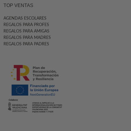
TOP VENTAS
AGENDAS ESCOLARES
REGALOS PARA PROFES
REGALOS PARA AMIGAS
REGALOS PARA MADRES
REGALOS PARA PADRES