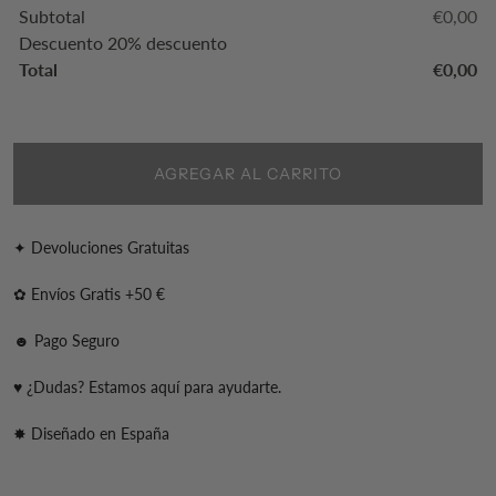
Subtotal
€0,00
Descuento
20% descuento
Total
€0,00
AGREGAR AL CARRITO
✦ Devoluciones Gratuitas
✿ Envíos Gratis +50 €
☻ Pago Seguro
♥ ¿Dudas? Estamos aquí para ayudarte.
✸ Diseñado en España