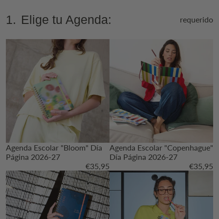
1.
Elige tu Agenda:
requerido
Step
1
Elige
Skip
Agenda
Agenda
tu
step
Escolar
Escolar
1
Agenda:.
"Bloom"
"Copenhague"
This
Día
Día
step
Página
Página
is
2026-
2026-
requerido
27
27
Agenda Escolar "Bloom" Día
Agenda Escolar "Copenhague"
Página 2026-27
Día Página 2026-27
€35,95
€35,95
Agenda
Agenda
Escolar
Escolar
"Kyoto"
"Opoagenda"
Día
Día
Página
Página