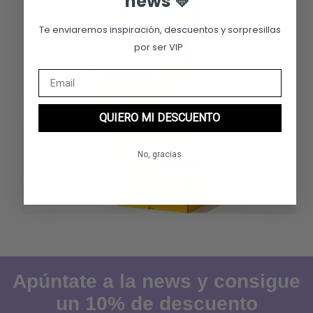
news 💛
Te enviaremos inspiración, descuentos y sorpresillas
por ser VIP
QUIERO MI DESCUENTO
No, gracias
Apúntate a la news y consigue
un 10% de descuento