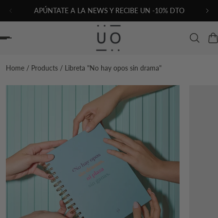
APÚNTATE A LA NEWS Y RECIBE UN -10% DTO
AL CONTENIDO
Home
/
Products
/
Libreta "No hay opos sin drama"