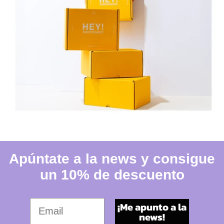
Apúntate a la news y consigue
un 10% de descuento
Tu email favorito
¡Me apunto a la
news!