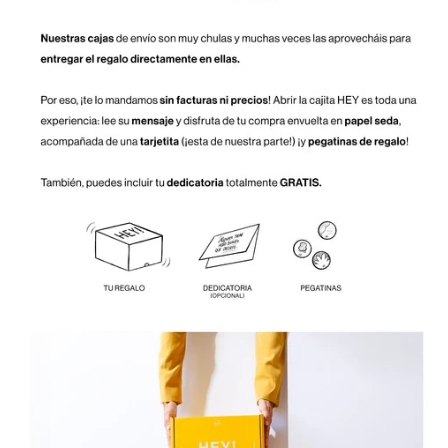
por apuntarte a nuestra
news 💛
Te enviaremos inspiración, descuentos y sorpresillas
por ser VIP
QUIERO MI DESCUENTO
No, gracias