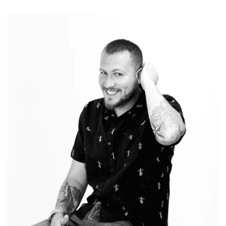
¡HEY! -10% de DESCUENTO
por apuntarte a nuestra news
💛
Te enviaremos inspiración, descuentos y sorpresillas por
ser VIP