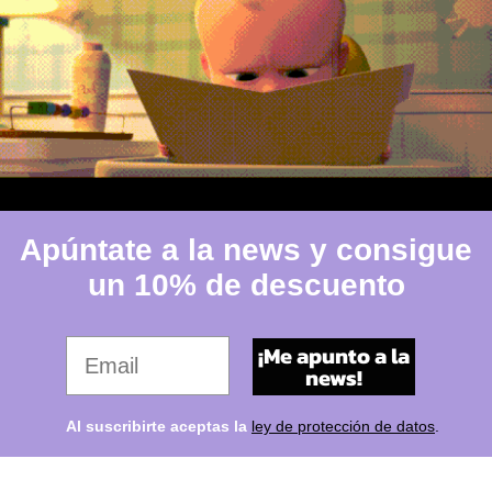
Apúntate a la news y consigue
un 10% de descuento
Tu email favorito
¡Me apunto a la
news!
Al suscribirte aceptas la
ley de protección de datos
.